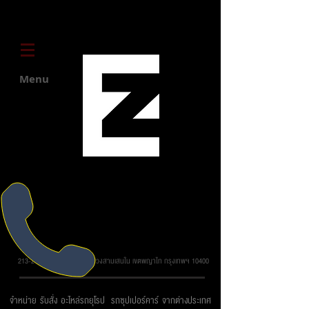
Menu
บริษัท ยูโรโซน ออโต้พาร์ทส์ จำกัด
213-215 ถ.วิภาวดี รังสิต แขวงสามเสนใน เขตพญาไท กรุงเทพฯ 10400
จำหน่าย รับสั่ง อะไหล่รถยุโรป รถซุปเปอร์คาร์ จากต่างประเทศ