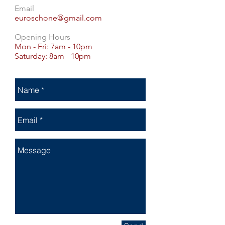
Email
euroschone@gmail.com
Opening Hours
Mon - Fri: 7am - 10pm
​​Saturday: 8am - 10pm