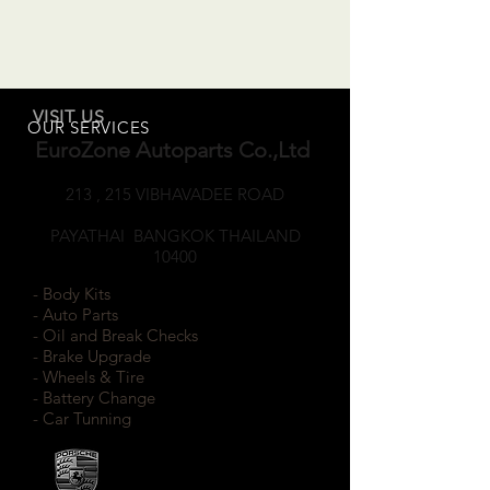
VISIT US
OUR SERVICES
EuroZone Autoparts Co.,Ltd
213 , 215 VIBHAVADEE ROAD
SAMSEANNAI
PAYATHAI BANGKOK THAILAND
10400
- Body Kits
- Auto Parts
- Oil and Break Checks
- Brake Upgrade
- Wheels & Tire
- Battery Change
- Car Tunning