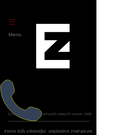
Menu
บริษัท ยูโรโซน ออโต้พาร์ทส์ จำกัด
213-215 ถ.วิภาวดี รังสิต แขวงสามเสนใน เขตพญาไท กรุงเทพฯ 10400
จำหน่าย รับสั่ง อะไหล่รถยุโรป รถซุปเปอร์คาร์ จากต่างประเทศ