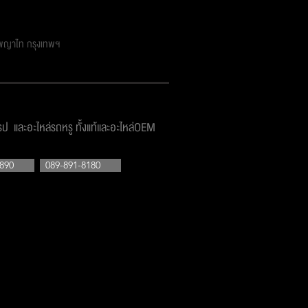
ตพญาไท กรุงเทพฯ
โรป และอะไหล่รถหรู ทั้งแท้และอะไหล่OEM
890
089-891-8180