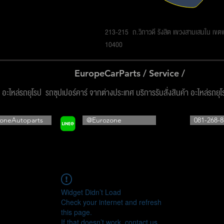
รโซน ออโต้พาร์ทส์ จำกัด
213-215 ถ.วิภาวดี รังสิต แขวงสามเสนใน เข
10400
EuropeCarParts / Service /
ง อะไหล่รถยุโรป รถซุปเปอร์คาร์ จากต่างประเทศ บริการรับสั่งสินค้า อะไหล่รถยุ
oneAutoparts
@Eurozone
081-268-8
Widget Didn’t Load
Check your internet and refresh
this page.
If that doesn’t work, contact us.