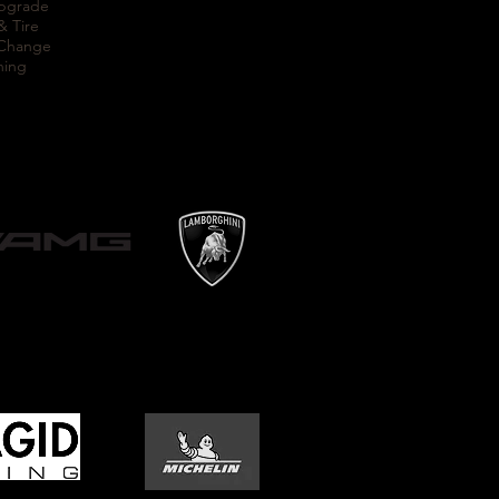
Upgrade
& Tire
 Change
ning