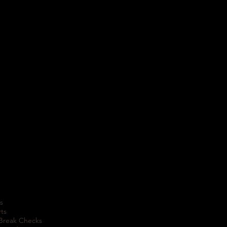
s
rts
 Break Checks