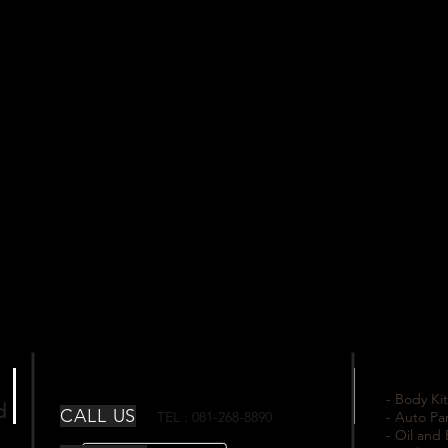
- Body Kit
td
CALL US
TEL : 081-268-8890
- Auto Pa
- Oil and