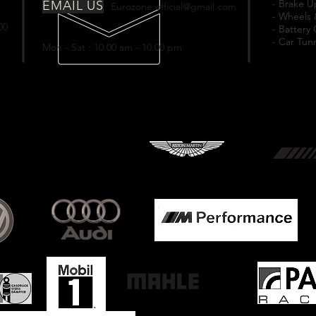
- Brake 
EMAIL US
Eurozone.official@gmail.com
- Wheels 
00
- Battery
- Car Tun
Mon - Sat : 10.00 am - 10.00 pm