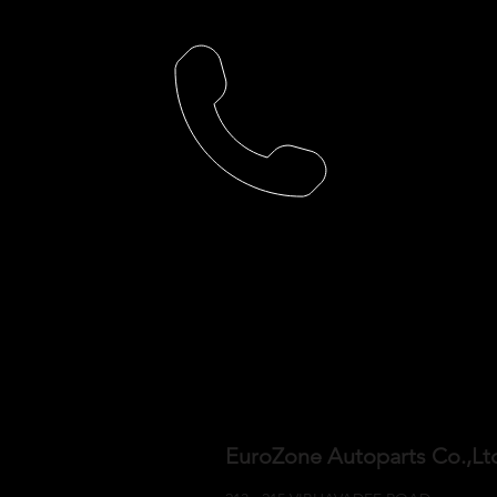
EuroZone Autoparts Co.,L