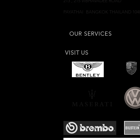
213 , 215 VIBHAVADEE ROAD
SAMSEANNAI
PAYATHAI BANGKOK THAILAND 104
OUR SERVICES
VISIT US