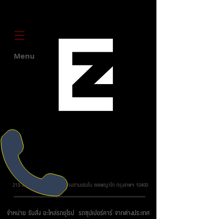
Menu
บริษัท ยูโรโซน ออโต้พาร์ทส์ จำกัด
213-215 ถ.วิภาวดี รังสิต แขวงสามเสนใน เขตพญาไท กรุงเทพฯ 10400
จำหน่าย รับสั่ง อะไหล่รถยุโรป รถซุปเปอร์คาร์ จากต่างประเทศ