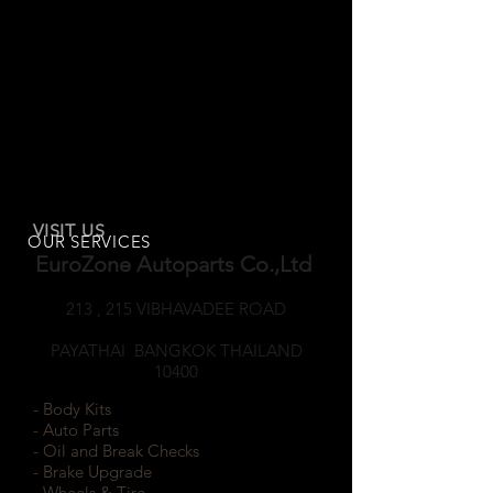
VISIT US
OUR SERVICES
EuroZone Autoparts Co.,Ltd
213 , 215 VIBHAVADEE ROAD
SAMSEANNAI
PAYATHAI BANGKOK THAILAND
10400
- Body Kits
- Auto Parts
- Oil and Break Checks
- Brake Upgrade
- Wheels & Tire