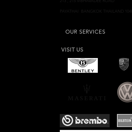
213 , 215 VIBHAVADEE ROAD
SAMSEANNAI
PAYATHAI BANGKOK THAILAND 104
OUR SERVICES
VISIT US