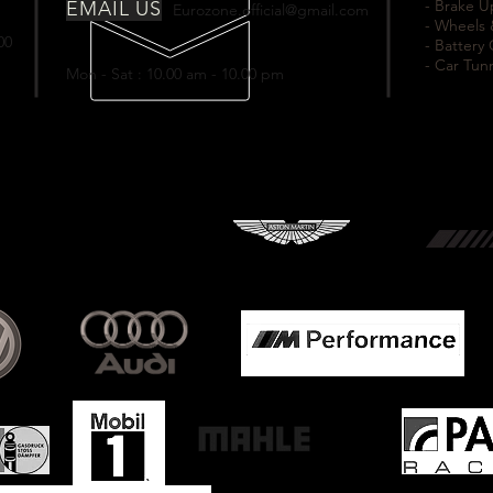
- Brake 
EMAIL US
Eurozone.official@gmail.com
- Wheels 
00
- Battery
- Car Tun
Mon - Sat : 10.00 am - 10.00 pm