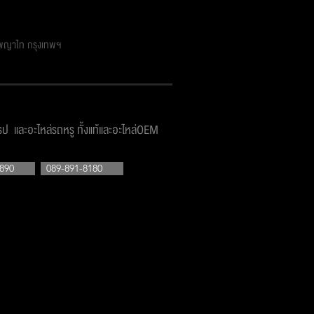
ตพญาไท กรุงเทพฯ
โรป และอะไหล่รถหรู ทั้งแท้และอะไหล่OEM
890
089-891-8180