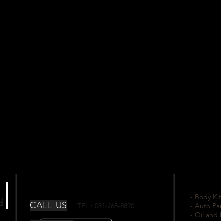
- Body Kit
td
CALL US
TEL : 081-268-8890
- Auto Pa
- Oil and