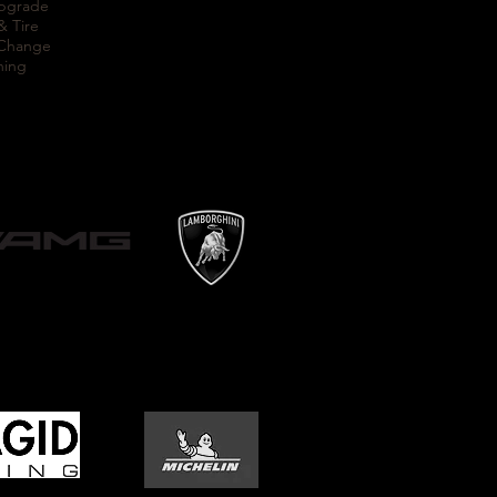
Upgrade
& Tire
 Change
ning