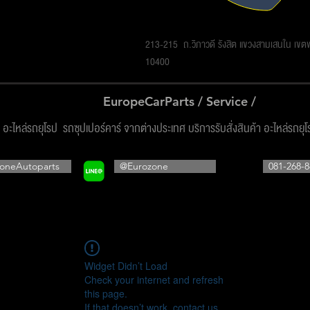
รโซน ออโต้พาร์ทส์ จำกัด
213-215 ถ.วิภาวดี รังสิต แขวงสามเสนใน เข
10400
EuropeCarParts / Service /
ง อะไหล่รถยุโรป รถซุปเปอร์คาร์ จากต่างประเทศ บริการรับสั่งสินค้า อะไหล่รถยุ
oneAutoparts
@Eurozone
081-268-8
Widget Didn’t Load
Check your internet and refresh
this page.
If that doesn’t work, contact us.