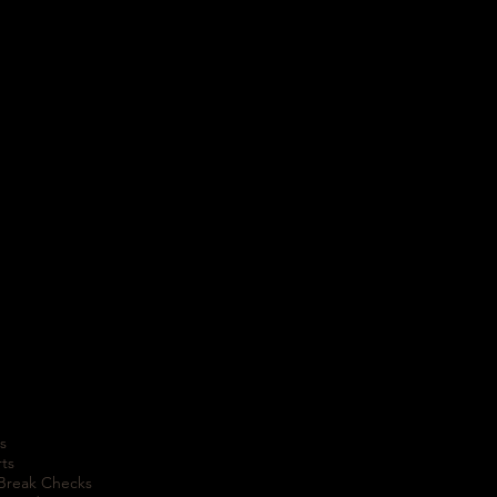
s
rts
 Break Checks