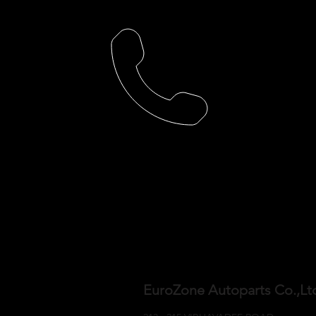
EuroZone Autoparts Co.,L