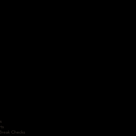
s
rts
 Break Checks