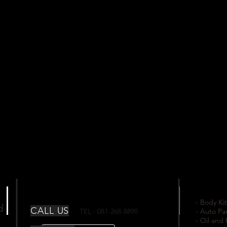
- Body Kit
td
CALL US
TEL : 081-268-8890
- Auto Pa
- Oil and