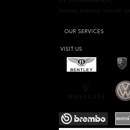
213 , 215 VIBHAVADEE ROAD
SAMSEANNAI
PAYATHAI BANGKOK THAILAND 104
OUR SERVICES
VISIT US