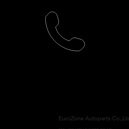
EuroZone Autoparts Co.,L