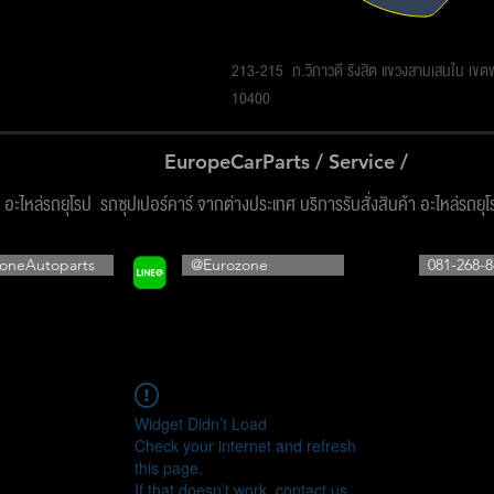
รโซน ออโต้พาร์ทส์ จำกัด
213-215 ถ.วิภาวดี รังสิต แขวงสามเสนใน เข
10400
EuropeCarParts / Service /
ง อะไหล่รถยุโรป รถซุปเปอร์คาร์ จากต่างประเทศ บริการรับสั่งสินค้า อะไหล่รถยุ
oneAutoparts
@Eurozone
081-268-8
Widget Didn’t Load
Check your internet and refresh
this page.
If that doesn’t work, contact us.