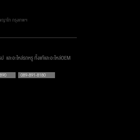
ตพญาไท กรุงเทพฯ
โรป และอะไหล่รถหรู ทั้งแท้และอะไหล่OEM
890
089-891-8180