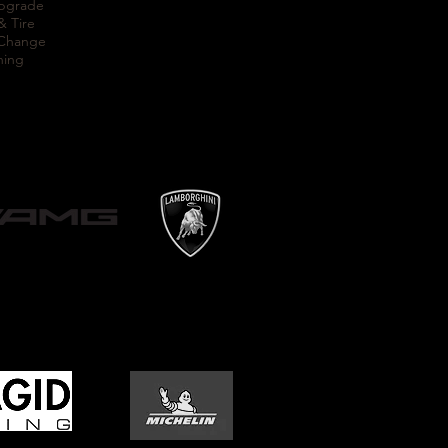
Upgrade
& Tire
 Change
ning