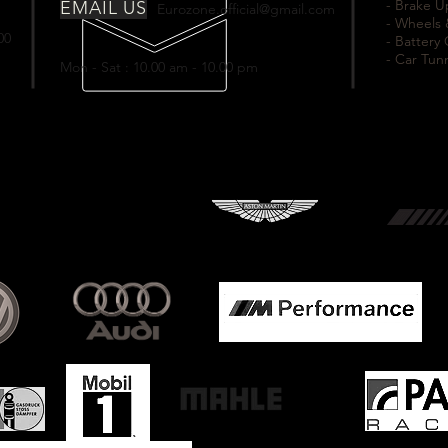
- Brake 
EMAIL US
Eurozone.official@gmail.com
- Wheels 
00
- Battery
- Car Tun
Mon - Sat : 10.00 am - 10.00 pm