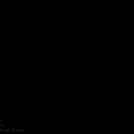
s
rts
 Break Checks