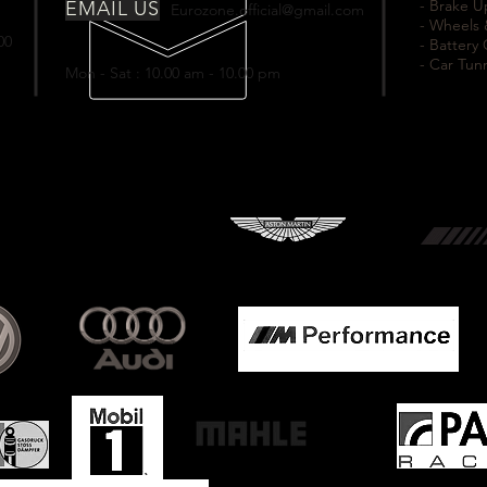
- Brake 
EMAIL US
Eurozone.official@gmail.com
- Wheels 
00
- Battery
- Car Tun
Mon - Sat : 10.00 am - 10.00 pm