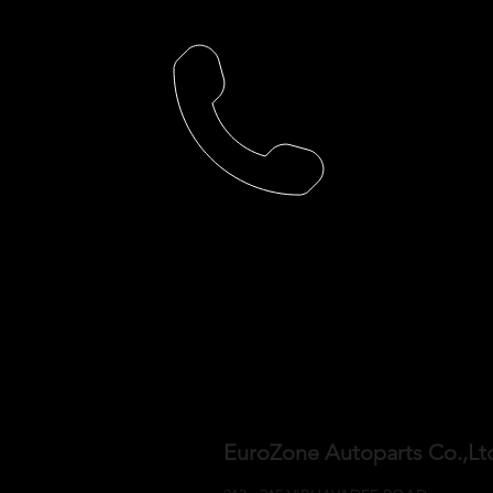
EuroZone Autoparts Co.,L