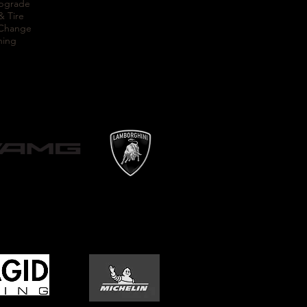
Upgrade
& Tire
 Change
ning