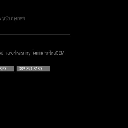
ตพญาไท กรุงเทพฯ
โรป และอะไหล่รถหรู ทั้งแท้และอะไหล่OEM
890
089-891-8180