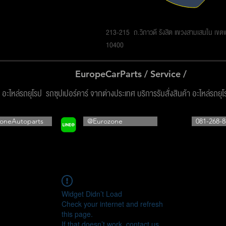
รโซน ออโต้พาร์ทส์ จำกัด
213-215 ถ.วิภาวดี รังสิต แขวงสามเสนใน เข
10400
EuropeCarParts / Service /
ง อะไหล่รถยุโรป รถซุปเปอร์คาร์ จากต่างประเทศ บริการรับสั่งสินค้า อะไหล่รถยุ
oneAutoparts
@Eurozone
081-268-8
Widget Didn’t Load
Check your internet and refresh
this page.
If that doesn’t work, contact us.