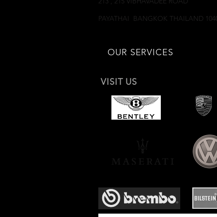
213 , 215 VIBHAVADEE ROAD
SAMSEANNAI
PAYATHAI BANGKOK THAILAND 104
OUR SERVICES
VISIT US