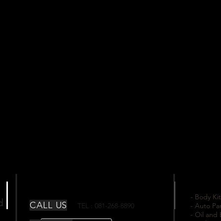
- Body Kit
td
CALL US
TEL : 081-268-8890
- Auto Pa
- Oil and