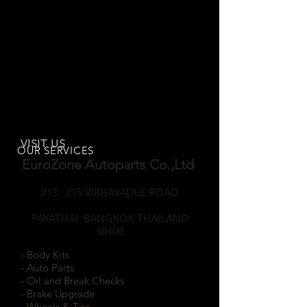
VISIT US
OUR SERVICES
EuroZone Autoparts Co.,Ltd
213 , 215 VIBHAVADEE ROAD
SAMSEANNAI
PAYATHAI BANGKOK THAILAND
10400
- Body Kits
- Auto Parts
- Oil and Break Checks
- Brake Upgrade
- Wheels & Tire