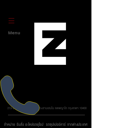
Menu
บริษัท ยูโรโซน ออโต้พาร์ทส์ จำกัด
213-215 ถ.วิภาวดี รังสิต แขวงสามเสนใน เขตพญาไท กรุงเทพฯ 10400
จำหน่าย รับสั่ง อะไหล่รถยุโรป รถซุปเปอร์คาร์ จากต่างประเทศ