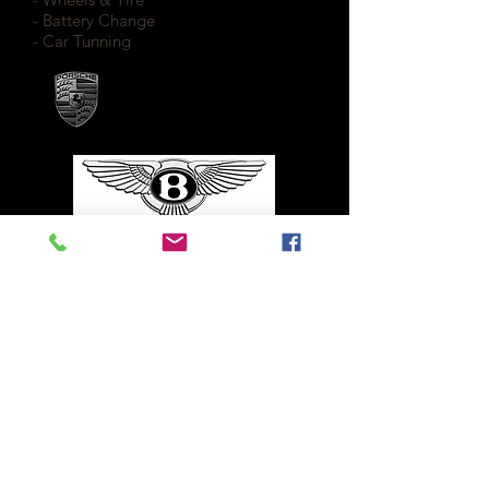
- Battery Change
- Car Tunning