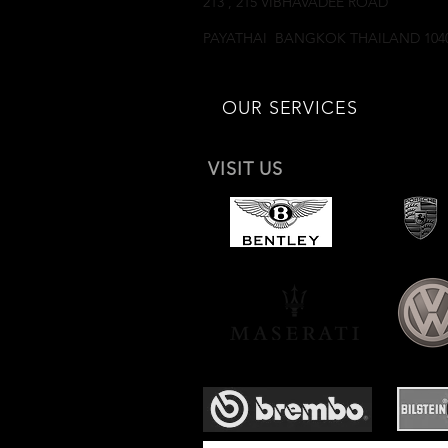
213 , 215 VIBHAVADEE ROAD
SAMSEANNAI
PAYATHAI BANGKOK THAILAND 104
OUR SERVICES
VISIT US