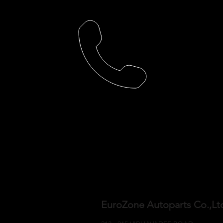
EuroZone Autoparts Co.,L