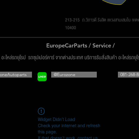
รโซน ออโต้พาร์ทส์ จำกัด
213-215 ถ.วิภาวดี รังสิต แขวงสามเสนใน เข
10400
EuropeCarParts / Service /
ง อะไหล่รถยุโรป รถซุปเปอร์คาร์ จากต่างประเทศ บริการรับสั่งสินค้า อะไหล่รถยุ
oneAutoparts
@Eurozone
081-268-8
Widget Didn’t Load
Check your internet and refresh
this page.
If that doesn’t work, contact us.