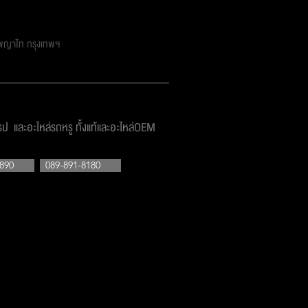
ตพญาไท กรุงเทพฯ
โรป และอะไหล่รถหรู ทั้งแท้และอะไหล่OEM
890
089-891-8180