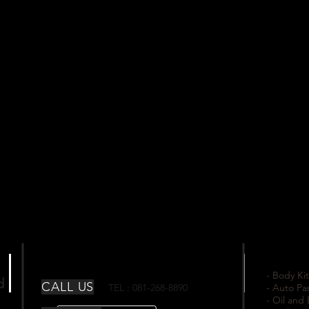
- Body Kit
td
CALL US
TEL : 081-268-8890
- Auto Pa
- Oil and