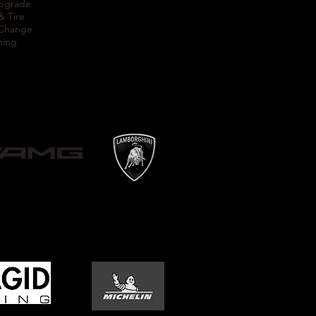
Upgrade
& Tire
 Change
ning