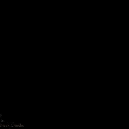
s
rts
 Break Checks