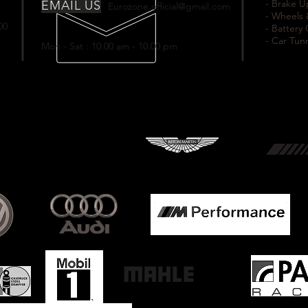
- Brake 
EMAIL US
Eurozone.official@gmail.com
- Wheels 
00
- Battery
- Car Tun
Mon - Sat : 10.00 am - 10.00 pm