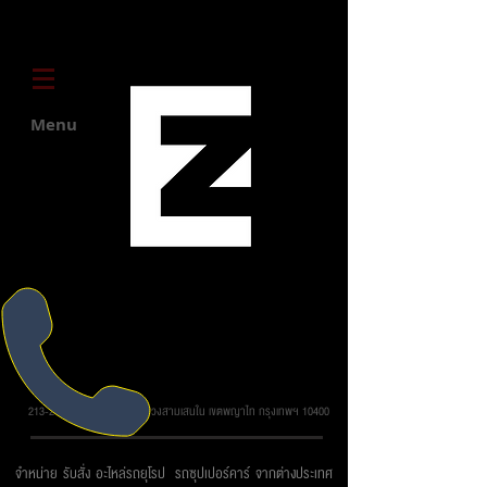
Menu
บริษัท ยูโรโซน ออโต้พาร์ทส์ จำกัด
213-215 ถ.วิภาวดี รังสิต แขวงสามเสนใน เขตพญาไท กรุงเทพฯ 10400
จำหน่าย รับสั่ง อะไหล่รถยุโรป รถซุปเปอร์คาร์ จากต่างประเทศ