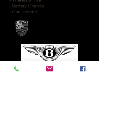
- Battery Change
- Car Tunning