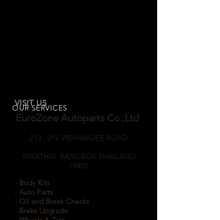
VISIT US
OUR SERVICES
EuroZone Autoparts Co.,Ltd
213 , 215 VIBHAVADEE ROAD
SAMSEANNAI
PAYATHAI BANGKOK THAILAND
10400
- Body Kits
- Auto Parts
- Oil and Break Checks
- Brake Upgrade
- Wheels & Tire