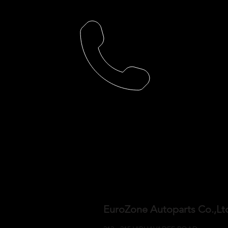
EuroZone Autoparts Co.,L