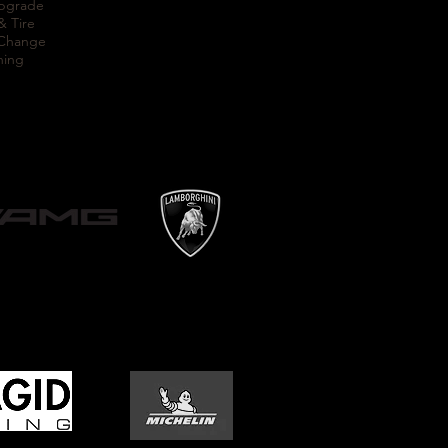
Upgrade
& Tire
 Change
ning