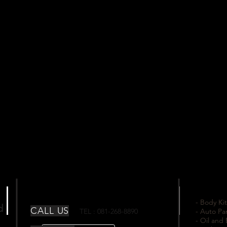
- Body Kit
td
CALL US
TEL : 081-268-8890
- Auto Pa
- Oil and