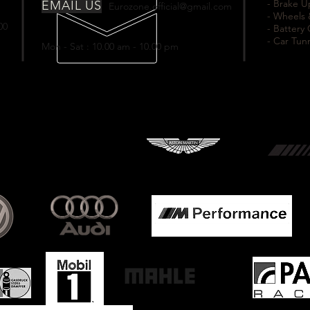
- Brake 
EMAIL US
Eurozone.official@gmail.com
- Wheels 
00
- Battery
- Car Tun
Mon - Sat : 10.00 am - 10.00 pm