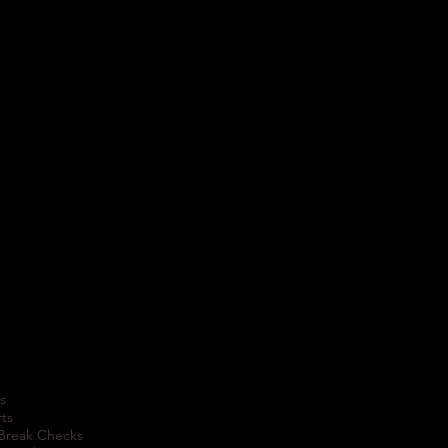
s
rts
 Break Checks