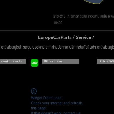
รโซน ออโต้พาร์ทส์ จำกัด
213-215 ถ.วิภาวดี รังสิต แขวงสามเสนใน เข
10400
EuropeCarParts / Service /
ง อะไหล่รถยุโรป รถซุปเปอร์คาร์ จากต่างประเทศ บริการรับสั่งสินค้า อะไหล่รถยุ
oneAutoparts
@Eurozone
081-268-8
Widget Didn’t Load
Check your internet and refresh
this page.
If that doesn’t work, contact us.