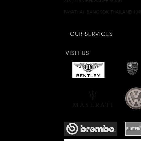
213 , 215 VIBHAVADEE ROAD
SAMSEANNAI
PAYATHAI BANGKOK THAILAND 104
OUR SERVICES
VISIT US