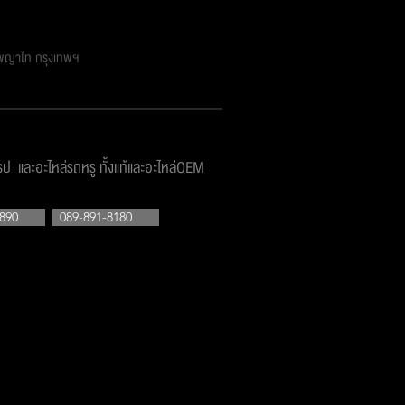
ตพญาไท กรุงเทพฯ
โรป และอะไหล่รถหรู ทั้งแท้และอะไหล่OEM
890
089-891-8180