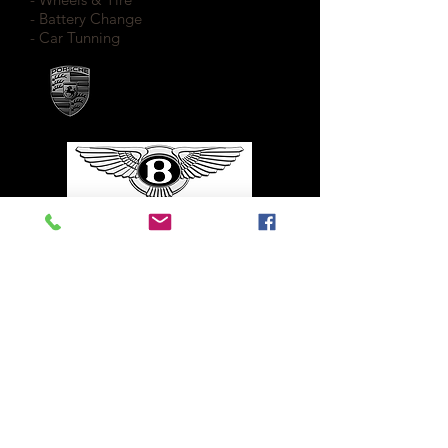
- Battery Change
- Car Tunning