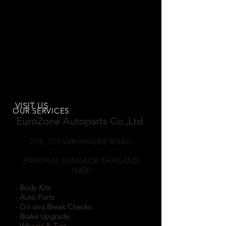
VISIT US
OUR SERVICES
EuroZone Autoparts Co.,Ltd
213 , 215 VIBHAVADEE ROAD
SAMSEANNAI
PAYATHAI BANGKOK THAILAND
10400
- Body Kits
- Auto Parts
- Oil and Break Checks
- Brake Upgrade
- Wheels & Tire