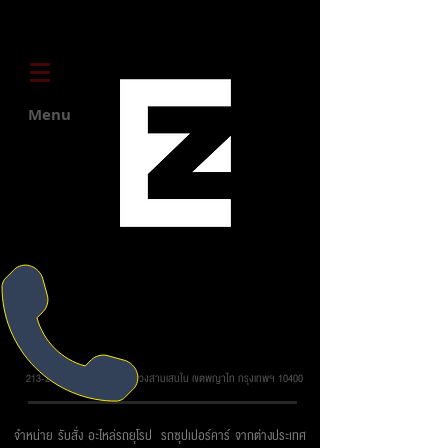
Menu
บริษัท ยูโรโซน ออโต้พาร์ทส์ จำกัด
213-215 ถ.วิภาวดี รังสิต แขวงสามเสนใน เขตพญาไท กรุงเทพฯ 10400
จำหน่าย รับสั่ง อะไหล่รถยุโรป รถซุปเปอร์คาร์ จากต่างประเทศ