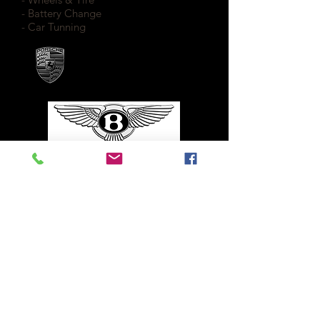
- Battery Change
- Car Tunning