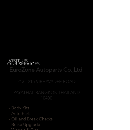
VISIT US
OUR SERVICES
EuroZone Autoparts Co.,Ltd
213 , 215 VIBHAVADEE ROAD
SAMSEANNAI
PAYATHAI BANGKOK THAILAND
10400
- Body Kits
- Auto Parts
- Oil and Break Checks
- Brake Upgrade
- Wheels & Tire