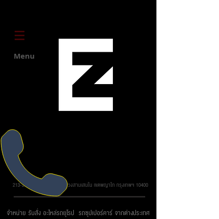
Menu
บริษัท ยูโรโซน ออโต้พาร์ทส์ จำกัด
213-215 ถ.วิภาวดี รังสิต แขวงสามเสนใน เขตพญาไท กรุงเทพฯ 10400
จำหน่าย รับสั่ง อะไหล่รถยุโรป รถซุปเปอร์คาร์ จากต่างประเทศ