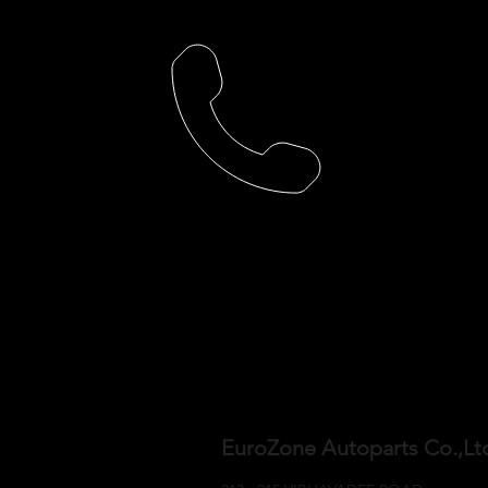
EuroZone Autoparts Co.,L