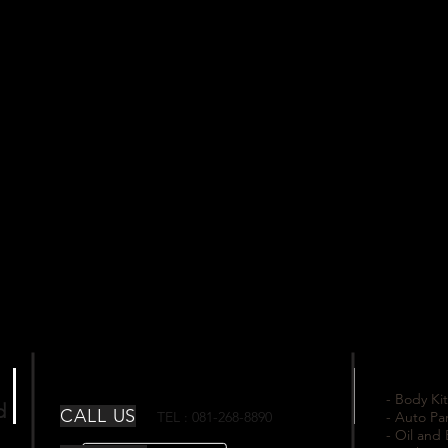
- Body Kit
td
CALL US
TEL : 081-268-8890
- Auto Pa
- Oil and