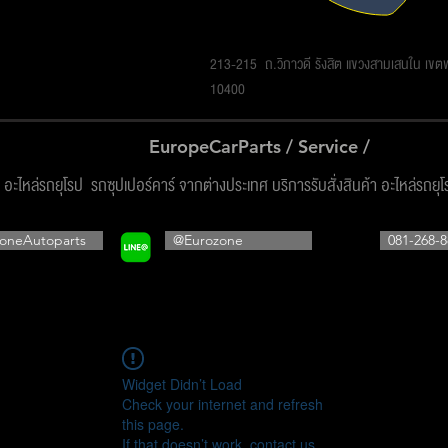
รโซน ออโต้พาร์ทส์ จำกัด
213-215 ถ.วิภาวดี รังสิต แขวงสามเสนใน เข
10400
EuropeCarParts / Service /
ง อะไหล่รถยุโรป รถซุปเปอร์คาร์ จากต่างประเทศ บริการรับสั่งสินค้า อะไหล่รถยุ
oneAutoparts
@Eurozone
081-268-8
Widget Didn’t Load
Check your internet and refresh
this page.
If that doesn’t work, contact us.