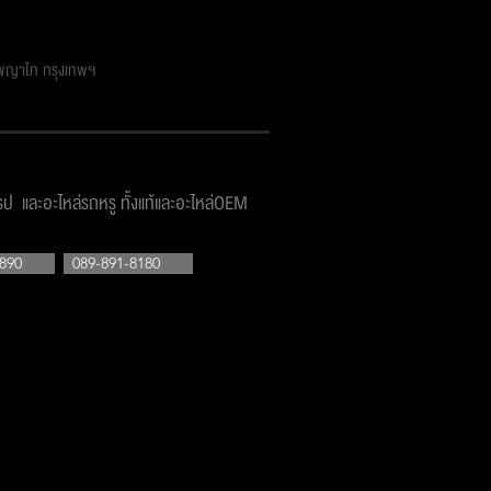
ตพญาไท กรุงเทพฯ
โรป และอะไหล่รถหรู ทั้งแท้และอะไหล่OEM
890
089-891-8180