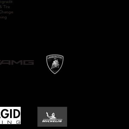
Upgrade
& Tire
 Change
ning