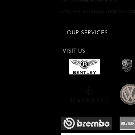
213 , 215 VIBHAVADEE ROAD
SAMSEANNAI
PAYATHAI BANGKOK THAILAND 104
OUR SERVICES
VISIT US