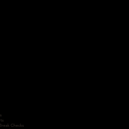
s
rts
 Break Checks