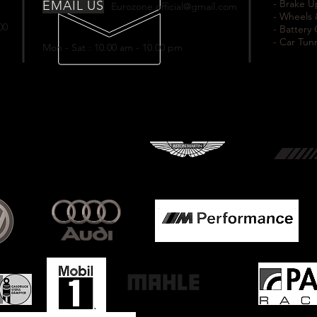
- Brake 
EMAIL US
Eurozone.official@gmail.com
- Wheels 
00
- Battery
- Car Tun
Mon - Sat : 10.00 am - 10.00 pm