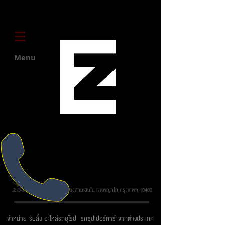
Menu
บริษัท ยูโรโซน ออโต้พาร์ทส์ จำกัด
213-215 ถ.วิภาวดี รังสิต แขวงสามเสนใน เขตพญาไท กรุงเทพฯ 10400
จำหน่าย รับสั่ง อะไหล่รถยุโรป รถซุปเปอร์คาร์ จากต่างประเทศ