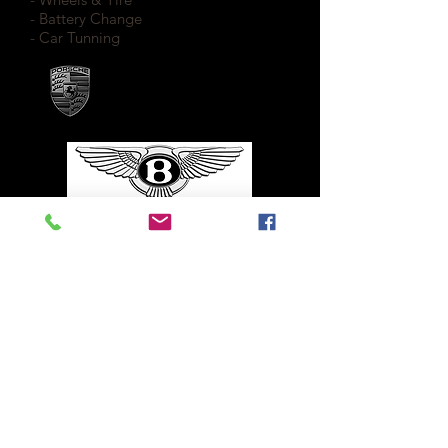
- Battery Change
- Car Tunning