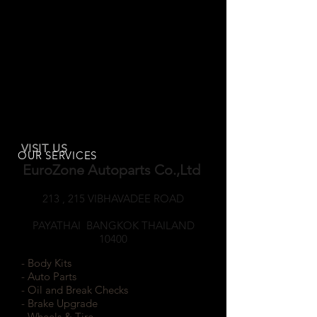
VISIT US
OUR SERVICES
EuroZone Autoparts Co.,Ltd
213 , 215 VIBHAVADEE ROAD
SAMSEANNAI
PAYATHAI BANGKOK THAILAND
10400
- Body Kits
- Auto Parts
- Oil and Break Checks
- Brake Upgrade
- Wheels & Tire