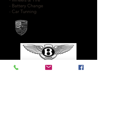
- Battery Change
- Car Tunning