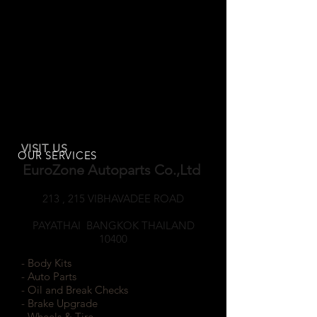
VISIT US
OUR SERVICES
EuroZone Autoparts Co.,Ltd
213 , 215 VIBHAVADEE ROAD
SAMSEANNAI
PAYATHAI BANGKOK THAILAND
10400
- Body Kits
- Auto Parts
- Oil and Break Checks
- Brake Upgrade
- Wheels & Tire