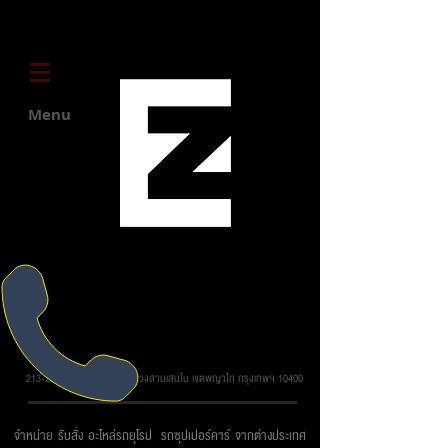
Menu
บริษัท ยูโรโซน ออโต้พาร์ทส์ จำกัด
213-215 ถ.วิภาวดี รังสิต แขวงสามเสนใน เขตพญาไท กรุงเทพฯ 10400
จำหน่าย รับสั่ง อะไหล่รถยุโรป รถซุปเปอร์คาร์ จากต่างประเทศ