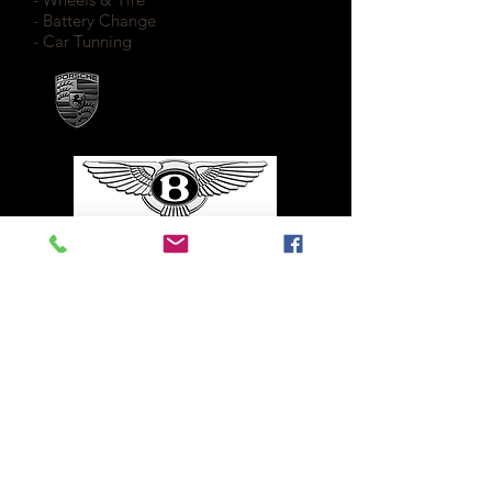
- Battery Change
- Car Tunning