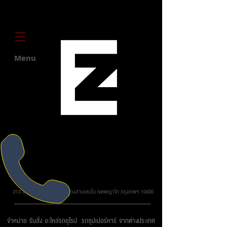
Menu
บริษัท ยูโรโซน ออโต้พาร์ทส์ จำกัด
213-215 ถ.วิภาวดี รังสิต แขวงสามเสนใน เขตพญาไท กรุงเทพฯ 10400
จำหน่าย รับสั่ง อะไหล่รถยุโรป รถซุปเปอร์คาร์ จากต่างประเทศ