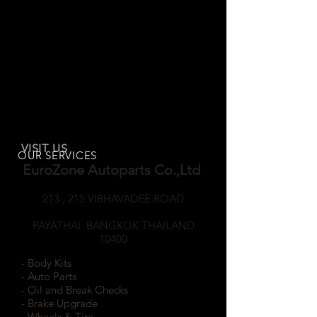
VISIT US
OUR SERVICES
EuroZone Autoparts Co.,Ltd
213 , 215 VIBHAVADEE ROAD
SAMSEANNAI
PAYATHAI BANGKOK THAILAND
10400
- Body Kits
- Auto Parts
- Oil and Break Checks
- Brake Upgrade
- Wheels & Tire