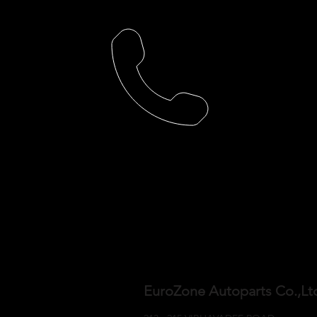
EuroZone Autoparts Co.,L