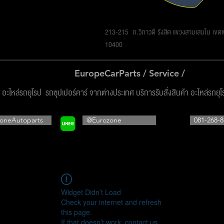
รโซน ออโต้พาร์ทส์ จำกัด
213-215 ถ.วิภาวดี รังสิต แขวงสามเสนใน เข
10400
EuropeCarParts / Service /
ง อะไหล่รถยุโรป รถซุปเปอร์คาร์ จากต่างประเทศ บริการรับสั่งสินค้า อะไหล่รถยุ
oneAutoparts
@Eurozone
081-268-8
Widget Didn’t Load
Check your internet and refresh
this page.
If that doesn’t work, contact us.