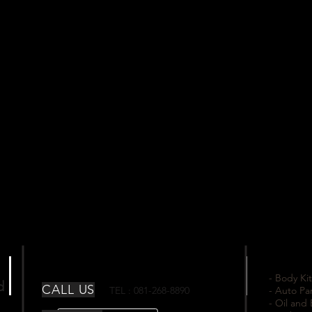
- Body Kit
td
CALL US
TEL : 081-268-8890
- Auto Pa
- Oil and