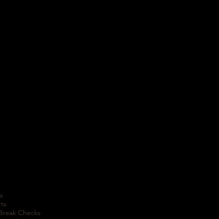
s
rts
 Break Checks