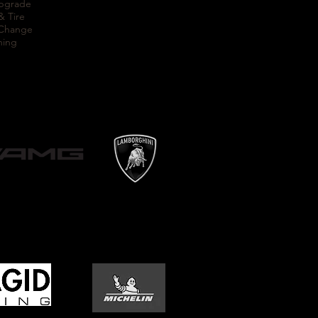
Upgrade
& Tire
 Change
ning