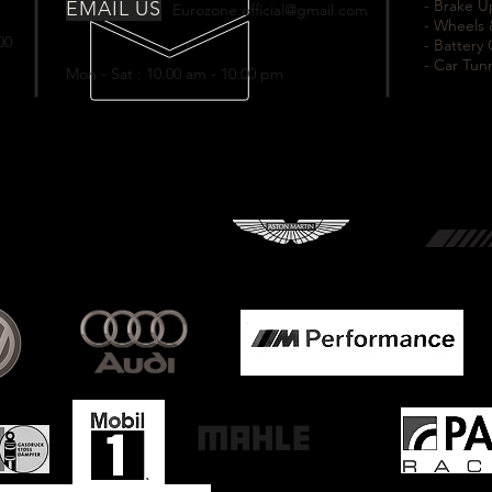
- Brake 
EMAIL US
Eurozone.official@gmail.com
- Wheels 
00
- Battery
- Car Tun
Mon - Sat : 10.00 am - 10.00 pm