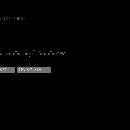
ตพญาไท กรุงเทพฯ
โรป และอะไหล่รถหรู ทั้งแท้และอะไหล่OEM
890
089-891-8180