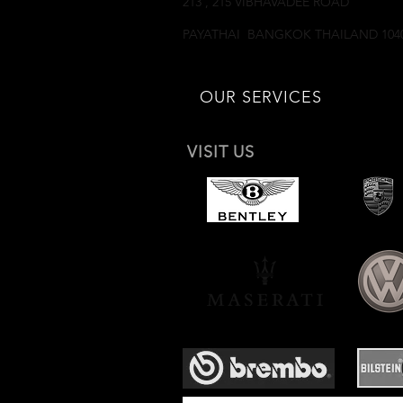
213 , 215 VIBHAVADEE ROAD
SAMSEANNAI
PAYATHAI BANGKOK THAILAND 104
OUR SERVICES
VISIT US