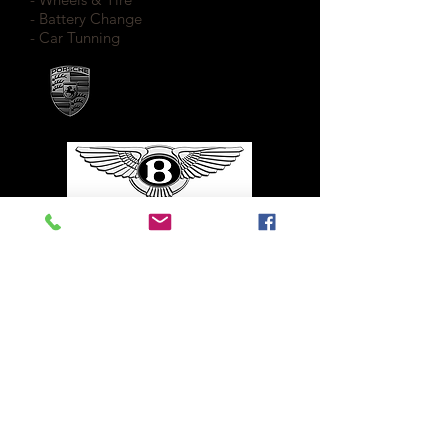
- Battery Change
- Car Tunning