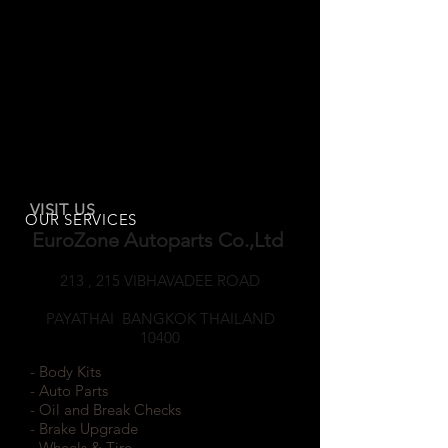
VISIT US
OUR SERVICES
EuroZone Autoparts Co.,Ltd
213 , 215 VIBHAVADEE ROAD
SAMSEANNAI
PAYATHAI BANGKOK THAILAND
10400
- Body Kits
- Auto Parts
- Oil and Break Checks
- Brake Upgrade
- Wheels & Tire