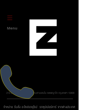
Menu
บริษัท ยูโรโซน ออโต้พาร์ทส์ จำกัด
213-215 ถ.วิภาวดี รังสิต แขวงสามเสนใน เขตพญาไท กรุงเทพฯ 10400
จำหน่าย รับสั่ง อะไหล่รถยุโรป รถซุปเปอร์คาร์ จากต่างประเทศ