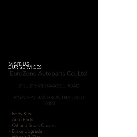
VISIT US
OUR SERVICES
EuroZone Autoparts Co.,Ltd
213 , 215 VIBHAVADEE ROAD
SAMSEANNAI
PAYATHAI BANGKOK THAILAND
10400
- Body Kits
- Auto Parts
- Oil and Break Checks
- Brake Upgrade
- Wheels & Tire