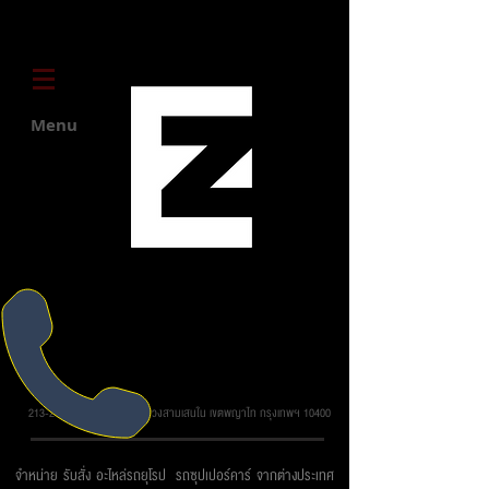
Menu
บริษัท ยูโรโซน ออโต้พาร์ทส์ จำกัด
213-215 ถ.วิภาวดี รังสิต แขวงสามเสนใน เขตพญาไท กรุงเทพฯ 10400
จำหน่าย รับสั่ง อะไหล่รถยุโรป รถซุปเปอร์คาร์ จากต่างประเทศ