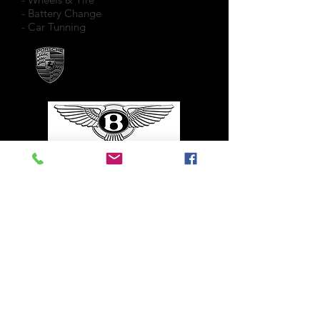
- Battery Change
- Car Tunning