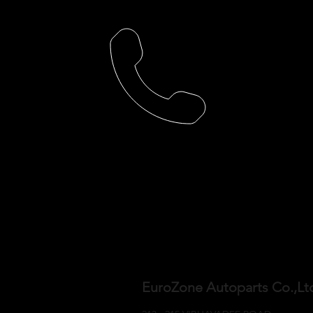
EuroZone Autoparts Co.,L