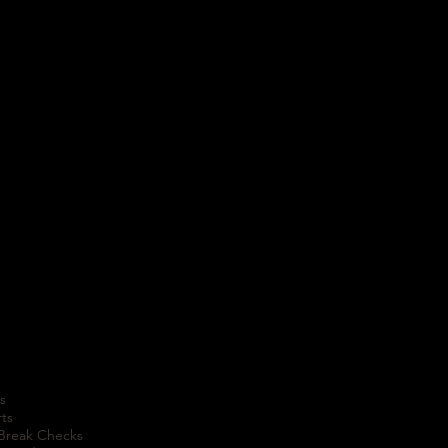
s
rts
 Break Checks