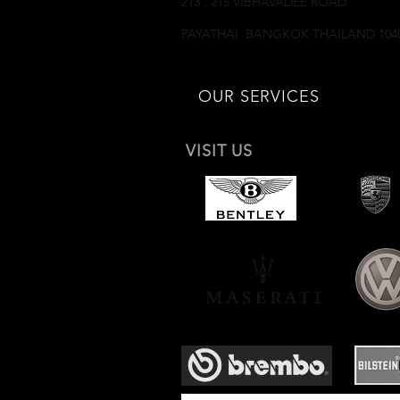
213 , 215 VIBHAVADEE ROAD
SAMSEANNAI
PAYATHAI BANGKOK THAILAND 104
OUR SERVICES
VISIT US