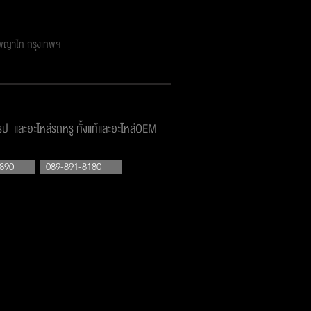
ตพญาไท กรุงเทพฯ
โรป และอะไหล่รถหรู ทั้งแท้และอะไหล่OEM
890
089-891-8180