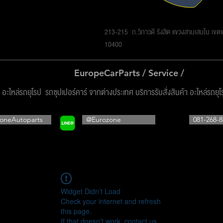
รโซน ออโต้พาร์ทส์ จำกัด
213-215 ถ.วิภาวดี รังสิต แขวงสามเสนใน เข
10400
EuropeCarParts / Service /
ง อะไหล่รถยุโรป รถซุปเปอร์คาร์ จากต่างประเทศ บริการรับสั่งสินค้า อะไหล่รถยุ
oneAutoparts
@Eurozone
081-268-8
Widget Didn’t Load
Check your internet and refresh
this page.
If that doesn’t work, contact us.