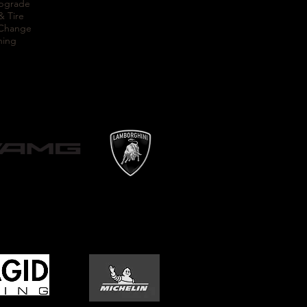
Upgrade
& Tire
 Change
ning