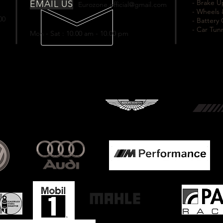
- Brake 
EMAIL US
Eurozone.official@gmail.com
- Wheels 
00
- Battery
- Car Tun
Mon - Sat : 10.00 am - 10.00 pm