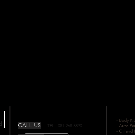
- Body Kit
td
CALL US
TEL : 081-268-8890
- Auto Pa
- Oil and