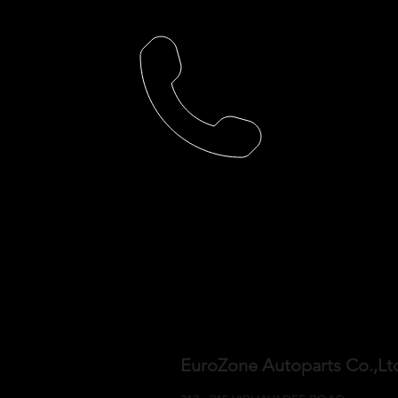
EuroZone Autoparts Co.,L