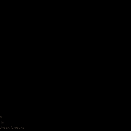
s
rts
 Break Checks