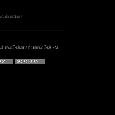
ตพญาไท กรุงเทพฯ
โรป และอะไหล่รถหรู ทั้งแท้และอะไหล่OEM
890
089-891-8180