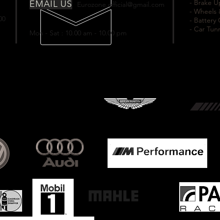
- Brake 
EMAIL US
Eurozone.official@gmail.com
- Wheels 
00
- Battery
- Car Tun
Mon - Sat : 10.00 am - 10.00 pm