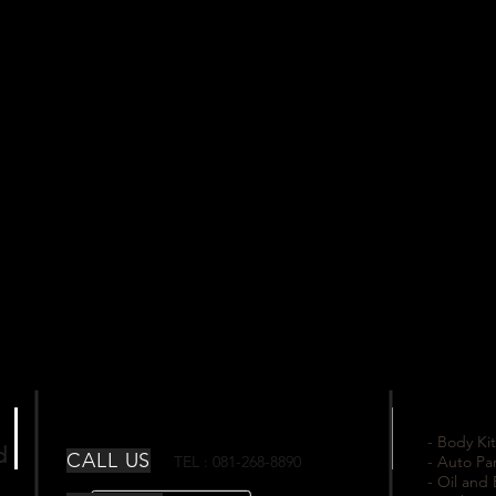
- Body Kit
td
CALL US
TEL : 081-268-8890
- Auto Pa
- Oil and