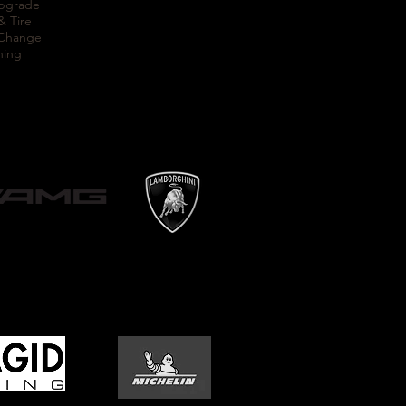
Upgrade
& Tire
 Change
ning