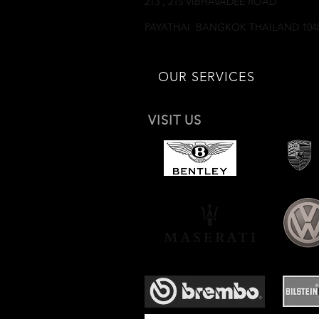
213 , 215 VIBHAVADEE ROAD
SAMSEANNAI
PAYATHAI BANGKOK THAILAND 104
OUR SERVICES
VISIT US