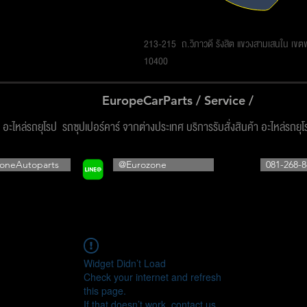
รโซน ออโต้พาร์ทส์ จำกัด
213-215 ถ.วิภาวดี รังสิต แขวงสามเสนใน เข
10400
EuropeCarParts / Service /
ง อะไหล่รถยุโรป รถซุปเปอร์คาร์ จากต่างประเทศ บริการรับสั่งสินค้า อะไหล่รถยุ
oneAutoparts
@Eurozone
081-268-8
Widget Didn’t Load
Check your internet and refresh
this page.
If that doesn’t work, contact us.