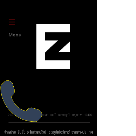
Menu
บริษัท ยูโรโซน ออโต้พาร์ทส์ จำกัด
213-215 ถ.วิภาวดี รังสิต แขวงสามเสนใน เขตพญาไท กรุงเทพฯ 10400
จำหน่าย รับสั่ง อะไหล่รถยุโรป รถซุปเปอร์คาร์ จากต่างประเทศ