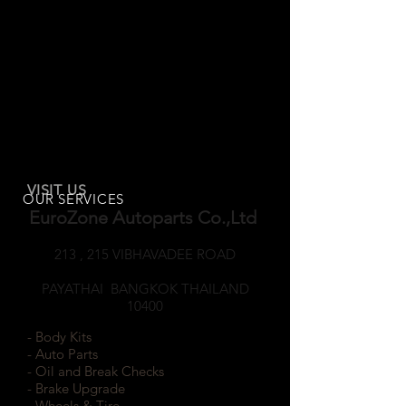
VISIT US
OUR SERVICES
EuroZone Autoparts Co.,Ltd
213 , 215 VIBHAVADEE ROAD
SAMSEANNAI
PAYATHAI BANGKOK THAILAND
10400
- Body Kits
- Auto Parts
- Oil and Break Checks
- Brake Upgrade
- Wheels & Tire