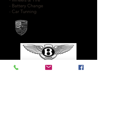
- Battery Change
- Car Tunning