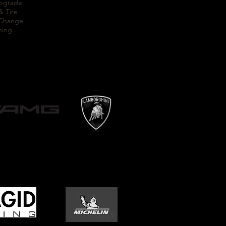
Upgrade
& Tire
 Change
ning