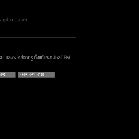
ตพญาไท กรุงเทพฯ
โรป และอะไหล่รถหรู ทั้งแท้และอะไหล่OEM
890
089-891-8180