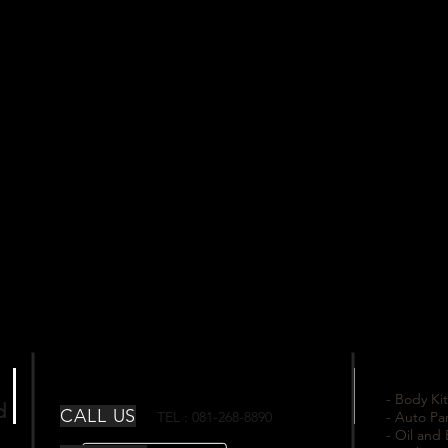
- Body Kit
td
CALL US
TEL : 081-268-8890
- Auto Pa
- Oil and