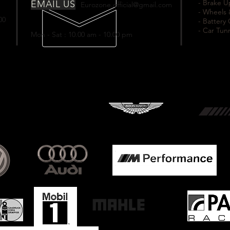
- Brake 
EMAIL US
Eurozone.official@gmail.com
- Wheels 
00
- Battery
- Car Tun
Mon - Sat : 10.00 am - 10.00 pm