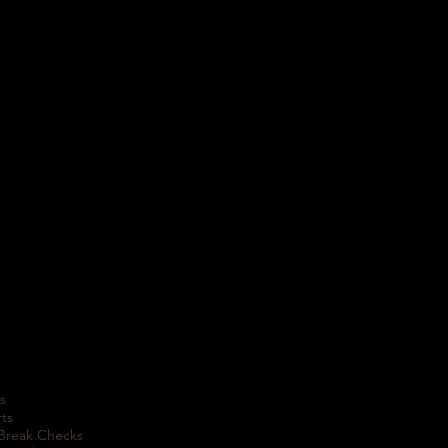
s
rts
 Break Checks