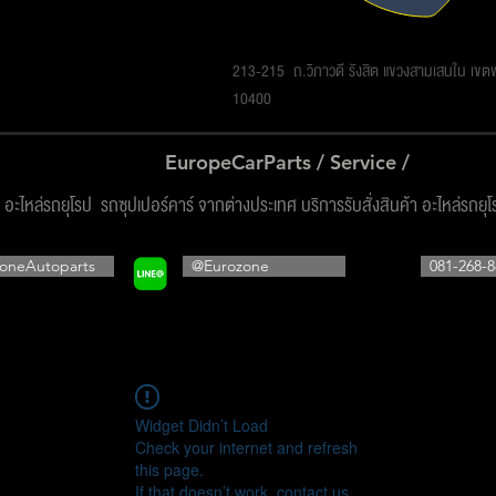
รโซน ออโต้พาร์ทส์ จำกัด
213-215 ถ.วิภาวดี รังสิต แขวงสามเสนใน เข
10400
EuropeCarParts / Service /
ง อะไหล่รถยุโรป รถซุปเปอร์คาร์ จากต่างประเทศ บริการรับสั่งสินค้า อะไหล่รถยุ
oneAutoparts
@Eurozone
081-268-8
Widget Didn’t Load
Check your internet and refresh
this page.
If that doesn’t work, contact us.