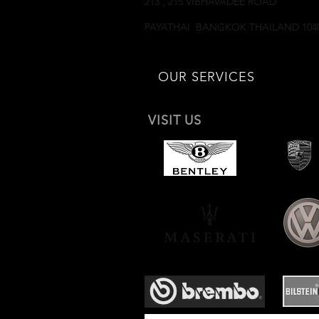
213 , 215 VIBHAVADEE ROAD
SAMSEANNAI
PAYATHAI BANGKOK THAILAND 104
OUR SERVICES
VISIT US