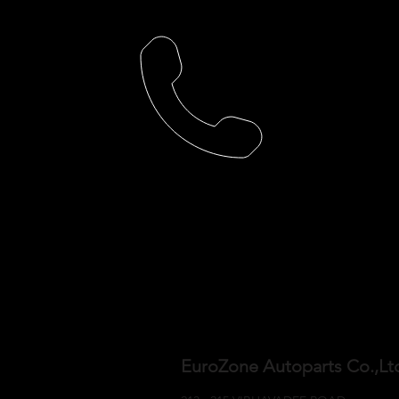
EuroZone Autoparts Co.,L