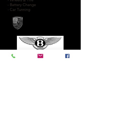
- Battery Change
- Car Tunning