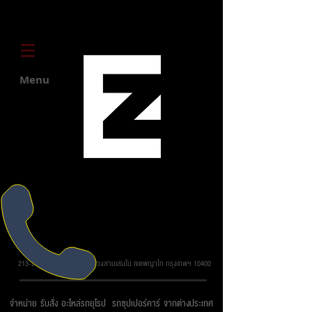
Menu
บริษัท ยูโรโซน ออโต้พาร์ทส์ จำกัด
213-215 ถ.วิภาวดี รังสิต แขวงสามเสนใน เขตพญาไท กรุงเทพฯ 10400
จำหน่าย รับสั่ง อะไหล่รถยุโรป รถซุปเปอร์คาร์ จากต่างประเทศ