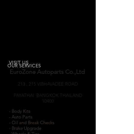
VISIT US
OUR SERVICES
EuroZone Autoparts Co.,Ltd
213 , 215 VIBHAVADEE ROAD
SAMSEANNAI
PAYATHAI BANGKOK THAILAND
10400
- Body Kits
- Auto Parts
- Oil and Break Checks
- Brake Upgrade
- Wheels & Tire