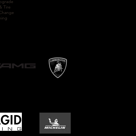
Upgrade
& Tire
 Change
ning