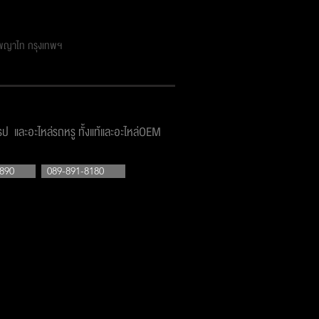
ตพญาไท กรุงเทพฯ
โรป และอะไหล่รถหรู ทั้งแท้และอะไหล่OEM
890
089-891-8180