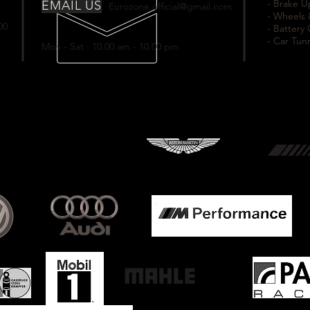
- Brake 
EMAIL US
Eurozone.official@gmail.com
- Wheels 
00
- Battery
- Car Tun
Mon - Sat : 10.00 am - 10.00 pm