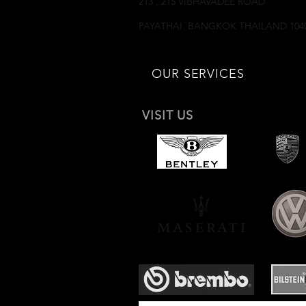
213 , 215 VIBHAVADEE ROAD
SAMSEANNAI
PAYATHAI BANGKOK THAILAND 104
OUR SERVICES
VISIT US