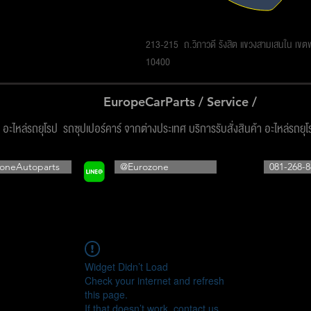
รโซน ออโต้พาร์ทส์ จำกัด
213-215 ถ.วิภาวดี รังสิต แขวงสามเสนใน เข
10400
EuropeCarParts / Service /
ง อะไหล่รถยุโรป รถซุปเปอร์คาร์ จากต่างประเทศ บริการรับสั่งสินค้า อะไหล่รถยุ
oneAutoparts
@Eurozone
081-268-8
Widget Didn’t Load
Check your internet and refresh
this page.
If that doesn’t work, contact us.