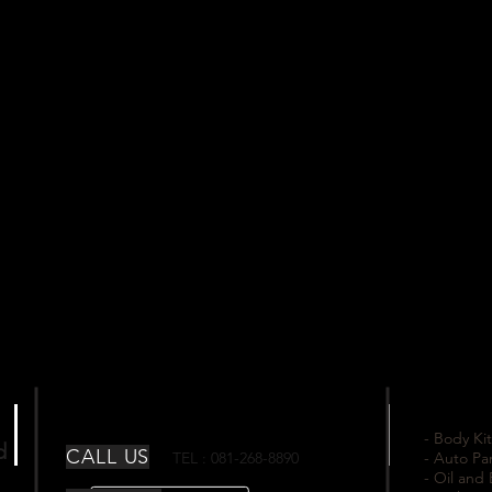
- Body Kit
td
CALL US
TEL : 081-268-8890
- Auto Pa
- Oil and