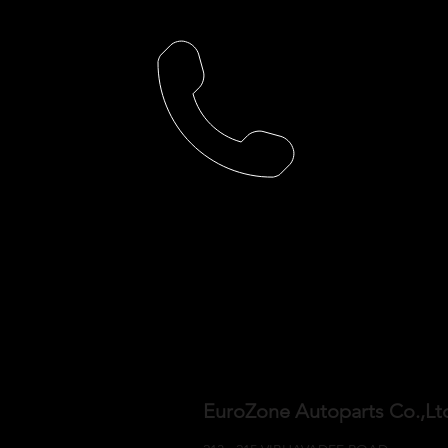
EuroZone Autoparts Co.,L