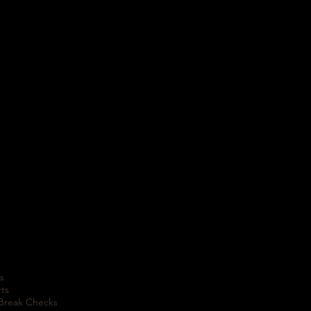
s
rts
 Break Checks