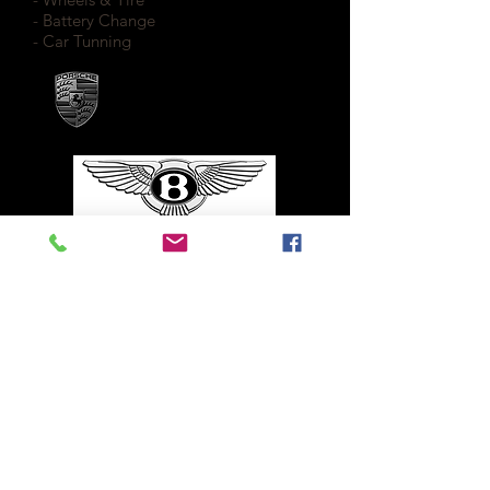
- Battery Change
- Car Tunning