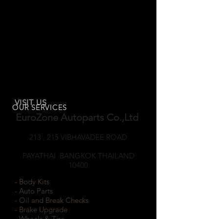
VISIT US
OUR SERVICES
EuroZone Autoparts Co.,Ltd
213 , 215 VIBHAVADEE ROAD
SAMSEANNAI
PAYATHAI BANGKOK THAILAND
10400
- Body Kits
- Auto Parts
- Oil and Break Checks
- Brake Upgrade
- Wheels & Tire