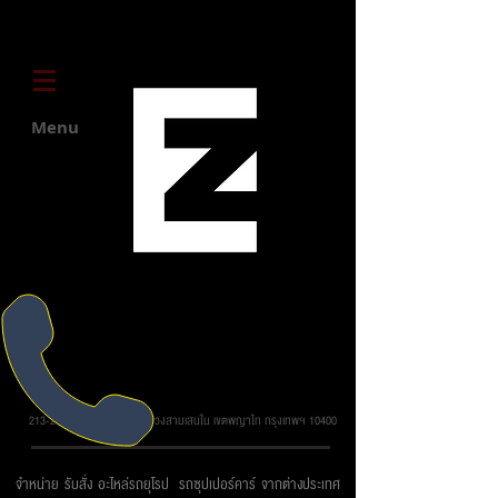
Menu
บริษัท ยูโรโซน ออโต้พาร์ทส์ จำกัด
213-215 ถ.วิภาวดี รังสิต แขวงสามเสนใน เขตพญาไท กรุงเทพฯ 10400
จำหน่าย รับสั่ง อะไหล่รถยุโรป รถซุปเปอร์คาร์ จากต่างประเทศ